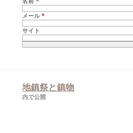
名前
*
メール
*
サイト
投
稿
地鎮祭と鎮物
ナ
ビ
ゲ
内で公開
ー
シ
ョ
ン