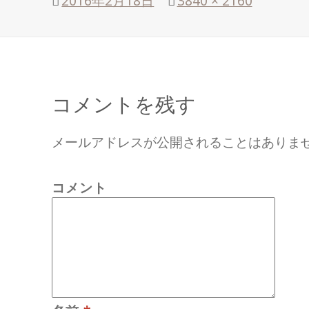
投
2016年2月18日
フ
3840 × 2160
稿
ル
日:
サ
イ
ズ
コメントを残す
メールアドレスが公開されることはありま
コメント