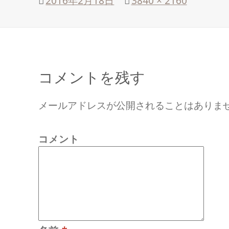
投
2016年2月18日
フ
3840 × 2160
稿
ル
日:
サ
イ
ズ
コメントを残す
メールアドレスが公開されることはありま
コメント