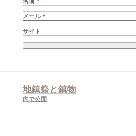
名前
*
メール
*
サイト
投
稿
地鎮祭と鎮物
ナ
ビ
ゲ
内で公開
ー
シ
ョ
ン