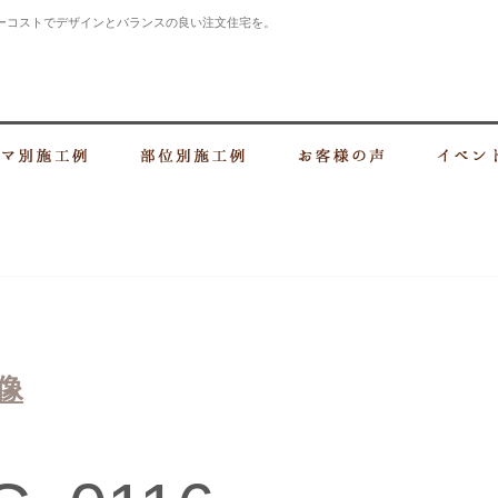
ーコストでデザインとバランスの良い注文住宅を。
・上大岡の建設会社 住まいづくりなら大樹建設株式会社
づくり
テーマ別施工例
部位別施工例
お客様の声
像