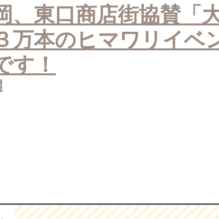
岡、東口商店街協賛「
３万本のヒマワリイベ
です！
開