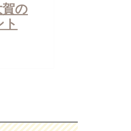
大賀の
ント