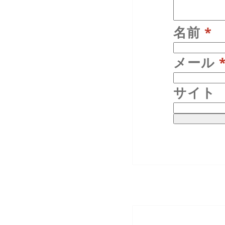
名前
*
メール
サイト
投
稿