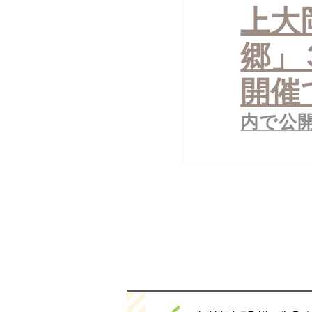
上大
ナ
ビ
ゲ
郷」
ー
シ
ョ
開催
ン
内で公