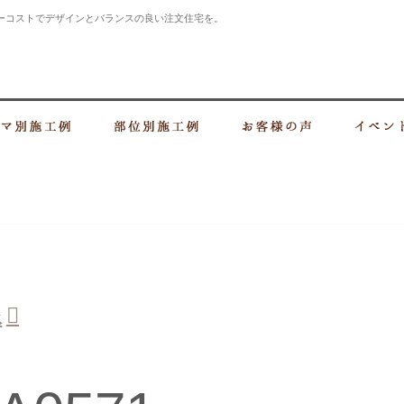
ーコストでデザインとバランスの良い注文住宅を。
・上大岡の建設会社 住まいづくりなら大樹建設株式会社
づくり
テーマ別施工例
部位別施工例
お客様の声
像