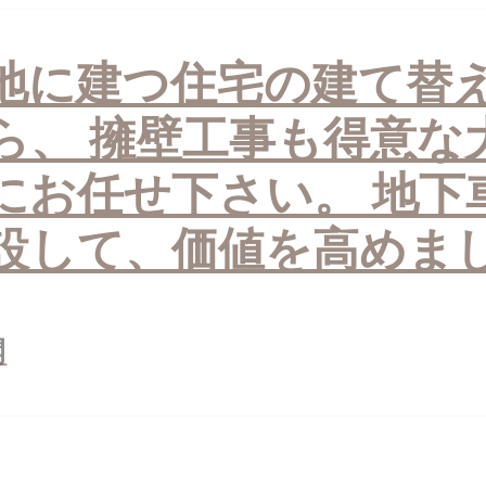
地に建つ住宅の建て替
ら、 擁壁工事も得意な
にお任せ下さい。 地下
設して、価値を高めま
開