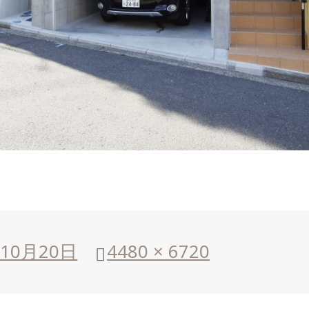
年10月20日
フ
4480 × 6720
ル
サ