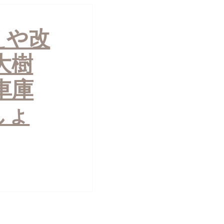
えや改
大樹
車庫
しょ