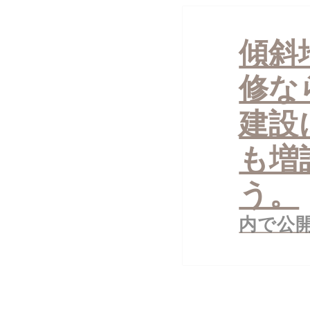
投
稿
傾斜
ナ
ビ
ゲ
修な
ー
シ
ョ
建設
ン
も増
う。
内で公