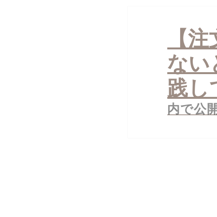
投
稿
【注
ナ
ビ
ゲ
ない
ー
シ
ョ
践し
ン
内で公