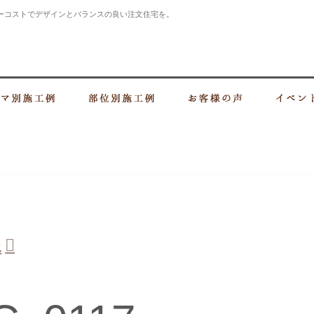
ーコストでデザインとバランスの良い注文住宅を。
・上大岡の建設会社 住まいづくりなら大樹建設株式会社
づくり
テーマ別施工例
部位別施工例
お客様の声
像