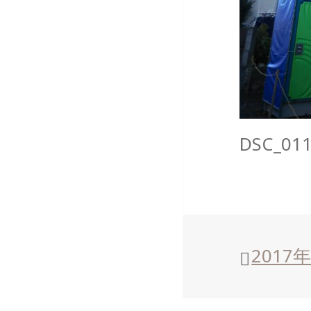
DSC_01
投
2017
稿
日: