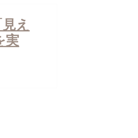
「見え
を実