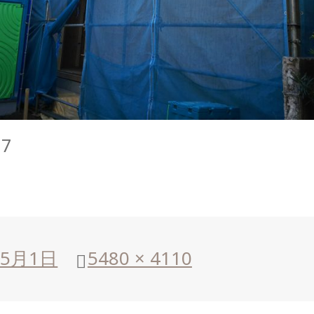
17
年5月1日
フ
5480 × 4110
ル
サ