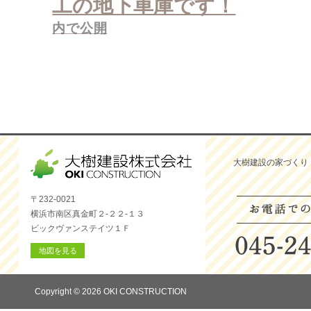
工の地下車庫です！
ー
シ
内で公開
ョ
ン
大樹建設の家づくり
〒232-0021
横浜市南区真金町２-２２-１３
ビックヴァンステイツ１Ｆ
地図を見る
Copyright © 2026 OKI CONSTRUCTION