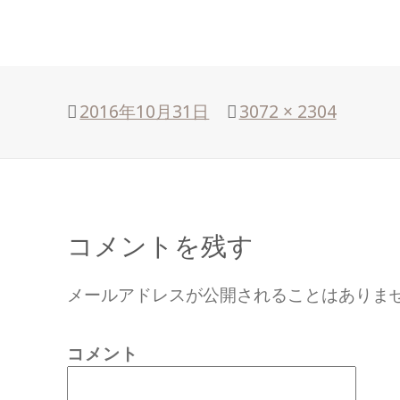
投
2016年10月31日
フ
3072 × 2304
稿
ル
日:
サ
イ
ズ
コメントを残す
メールアドレスが公開されることはありま
コメント