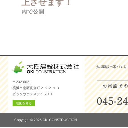
上させます！
ー
シ
内で公開
ョ
ン
大樹建設の家づくり
〒232-0021
横浜市南区真金町２-２２-１３
ビックヴァンステイツ１Ｆ
地図を見る
Copyright © 2026 OKI CONSTRUCTION