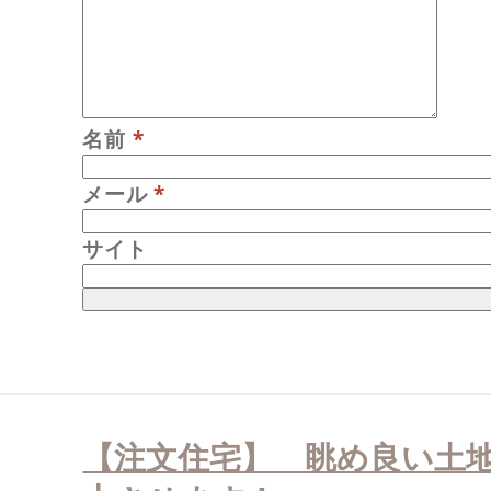
名前
*
メール
*
サイト
投
稿
【注文住宅】 眺め良い土
ナ
ビ
ゲ