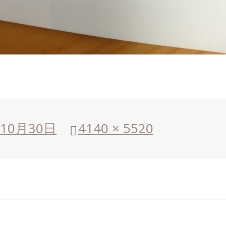
年10月30日
フ
4140 × 5520
ル
サ
イ
ズ