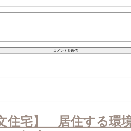
*
文住宅】 居住する環