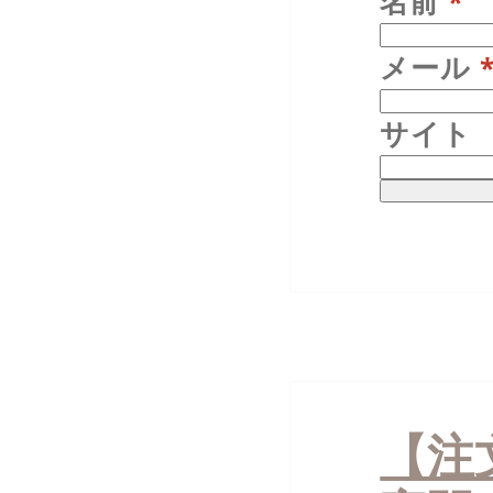
名前
*
メール
サイト
投
稿
【注
ナ
ビ
ゲ
ー