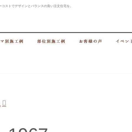
ーコストでデザインとバランスの良い注文住宅を。
・上大岡の建設会社 住まいづくりなら大樹建設株式会社
づくり
テーマ別施工例
部位別施工例
お客様の声
像