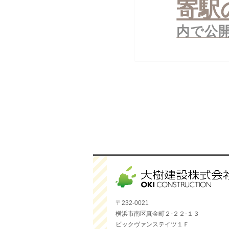
寄駅
シ
ョ
内で公
ン
〒232-0021
横浜市南区真金町２-２２-１３
ビックヴァンステイツ１Ｆ