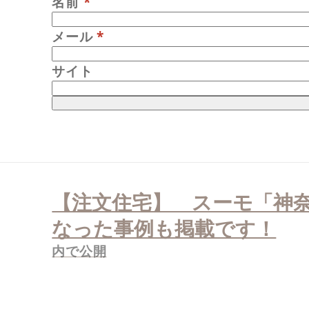
名前
*
メール
*
サイト
投
稿
【注文住宅】 スーモ「神
ナ
ビ
ゲ
なった事例も掲載です！
ー
シ
内で公開
ョ
ン