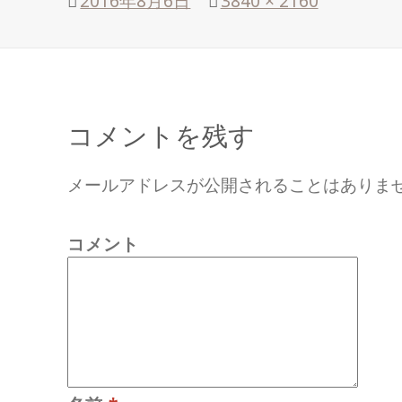
投
2016年8月6日
フ
3840 × 2160
稿
ル
日:
サ
イ
ズ
コメントを残す
メールアドレスが公開されることはありま
コメント