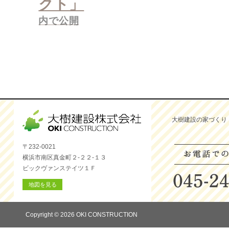
クト」
ー
シ
内で公開
ョ
ン
大樹建設の家づくり
〒232-0021
横浜市南区真金町２-２２-１３
ビックヴァンステイツ１Ｆ
地図を見る
Copyright © 2026 OKI CONSTRUCTION