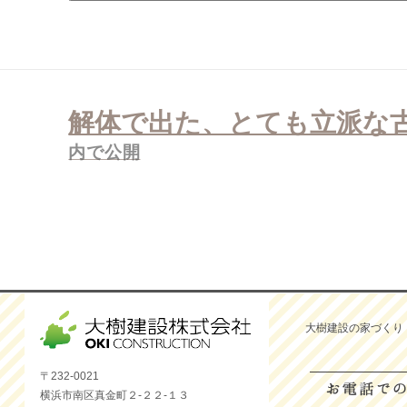
投
稿
解体で出た、とても立派な
ナ
ビ
ゲ
内で公開
ー
シ
ョ
ン
大樹建設の家づくり
〒232-0021
横浜市南区真金町２-２２-１３