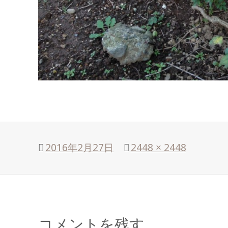
投
2016年2月27日
フ
2448 × 2448
稿
ル
日:
サ
イ
ズ
コメントを残す