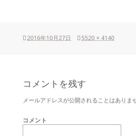
投
2016年10月27日
フ
5520 × 4140
稿
ル
日:
サ
イ
ズ
コメントを残す
メールアドレスが公開されることはありま
コメント