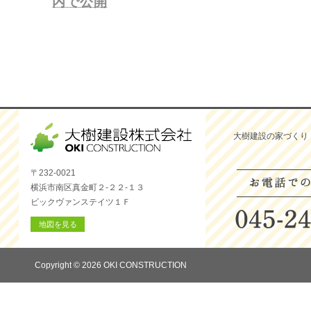
内で公開
ー
シ
ョ
ン
大樹建設の家づくり
〒232-0021
横浜市南区真金町２-２２-１３
ビックヴァンステイツ１Ｆ
地図を見る
Copyright © 2026 OKI CONSTRUCTION