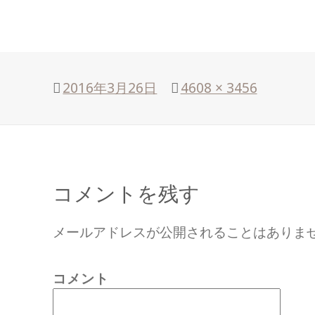
投
2016年3月26日
フ
4608 × 3456
稿
ル
日:
サ
イ
ズ
コメントを残す
メールアドレスが公開されることはありま
コメント