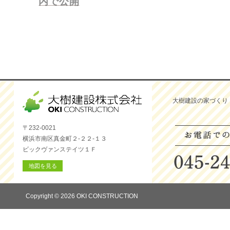
内で公開
ー
シ
ョ
ン
大樹建設の家づくり
〒232-0021
横浜市南区真金町２-２２-１３
ビックヴァンステイツ１Ｆ
地図を見る
Copyright © 2026 OKI CONSTRUCTION