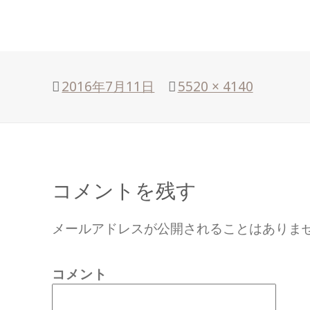
投
2016年7月11日
フ
5520 × 4140
稿
ル
日:
サ
イ
ズ
コメントを残す
メールアドレスが公開されることはありま
コメント