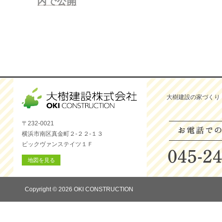
内で公開
ー
シ
ョ
ン
大樹建設の家づくり
〒232-0021
横浜市南区真金町２-２２-１３
ビックヴァンステイツ１Ｆ
地図を見る
Copyright © 2026 OKI CONSTRUCTION