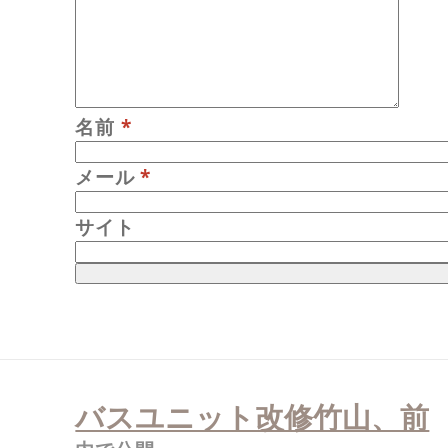
名前
*
メール
*
サイト
投
稿
バスユニット改修竹山、前
ナ
ビ
ゲ