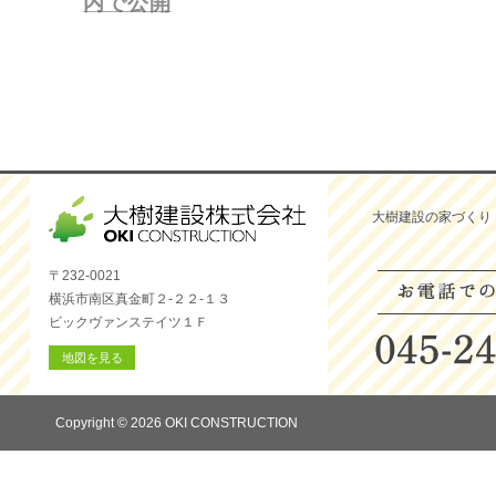
内で公開
ー
シ
ョ
ン
大樹建設の家づくり
〒232-0021
横浜市南区真金町２-２２-１３
ビックヴァンステイツ１Ｆ
地図を見る
Copyright © 2026 OKI CONSTRUCTION