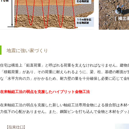
地震に強い家づくり
住宅は構造上「鉛直荷重」と呼ばれる荷重を支えなければなりません。建物
「積載荷重」があり、その荷重に耐えられるように、梁、柱、基礎の断面が
な「水平方向の力」がかかるため、耐力壁の量を十分確保し必要に応じて金
在来軸組工法の弱点を克服したハイブリット金物工法
在来軸組工法の弱点を克服した新しい軸組工法専用金物による接合部は木材
力低下の心配がありません。また、鋼製ピンを打ち込んで金物と木材をグッ