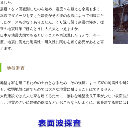
ました。
震度７を２回観測したのを始め、震度５を超える余震も多く、
本震でダメージを受けた建物がその後の余震によって倒壊に至
ったケースも少なくありません。くり返し襲う余震の怖さ。従
来の地震対策でほんとうに大丈夫といえますか。
日本が地震大国であるということを再認識したうえで、今一
度、地震に備えた耐震性・耐久性に関心を置く必要があると言
えます。
地盤調査
地盤は家を建てるための土台となるため、その強度によって家の耐震性や耐
も、軟弱地盤に建てたのでは大きな地震に耐えることはできません。
大樹建設では丈夫な家を建てるために、無駄な地盤改良工事が少ない表面波
し、地震のさいに建物の倒壊などがおこらならいように、家を建てる前には