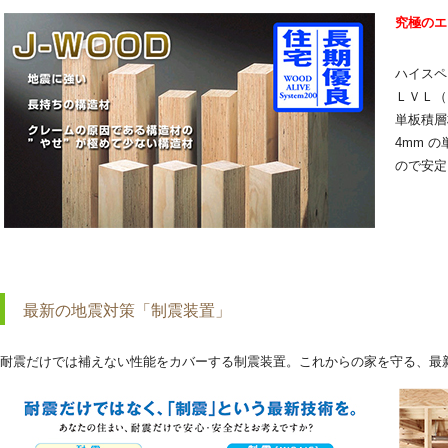
究極のエ
ハイスペ
ＬＶＬ（La
単板積層
4mm 
ので安定
最新の地震対策「制震装置」
耐震だけでは補えない性能をカバーする制震装置。これからの家を守る、最